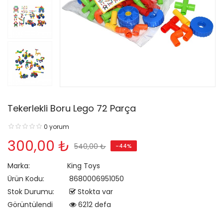
Tekerlekli Boru Lego 72 Parça
0 yorum
300,00 ₺
540,00 ₺
-44%
Marka:
King Toys
Ürün Kodu:
8680006951050
Stok Durumu:
Stokta var
Görüntülendi
6212 defa