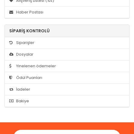
Alışveriş Listesi (%s)
Haber Postası
SIPARIŞ KONTROLÜ
Siparişler
Dosyalar
Yinelenen ödemeler
Ödül Puanları
İadeler
Bakiye