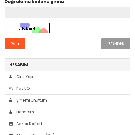
Doğrulama kodunu giriniz
Geri
HESABIM
Giriş Yap
Kayıt Ol
Şifremi Unuttum
Hesabım
Adres Defteri