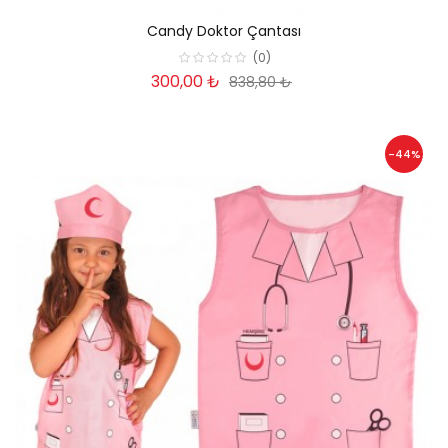
Candy Doktor Çantası
(0)
300,00 ₺
838,80 ₺
-44%