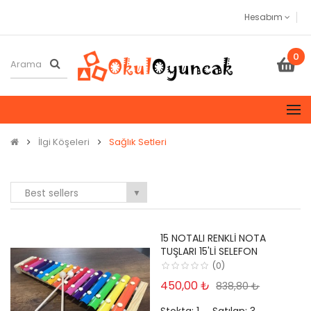
Hesabım
0
İlgi Köşeleri
Sağlık Setleri
Best sellers
▼
15 NOTALI RENKLI NOTA
TUŞLARI 15'LI SELEFON
(0)
450,00 ₺
838,80 ₺
Stokta:
1
Satılan:
3