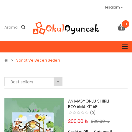
Hesabım
0
Sanat Ve Beceri Setleri
Best sellers
▼
ANIMASYONLU SIHIRLI
BOYAMA KITABI
(0)
200,00 ₺
300,00 ₺
Stokta:
95
Satılan:
6