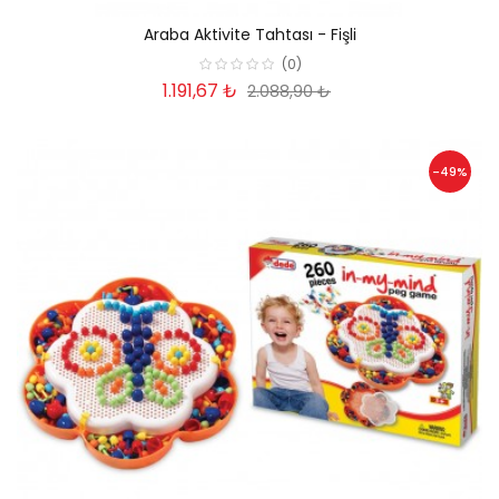
Araba Aktivite Tahtası - Fişli
(0)
1.191,67 ₺
2.088,90 ₺
-49%