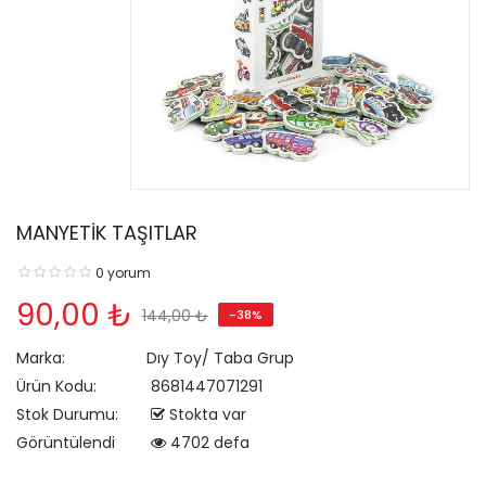
MANYETİK TAŞITLAR
0 yorum
90,00 ₺
144,00 ₺
-38%
Marka:
Dıy Toy/ Taba Grup
Ürün Kodu:
8681447071291
Stok Durumu:
Stokta var
Görüntülendi
4702 defa