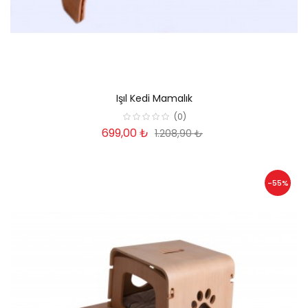
Işıl Kedi Mamalık
(0)
699,00 ₺
1.208,90 ₺
-55%