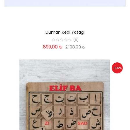
Duman Kedi Yatağı
(0)
899,00 ₺
2.198,90 ₺
-64%