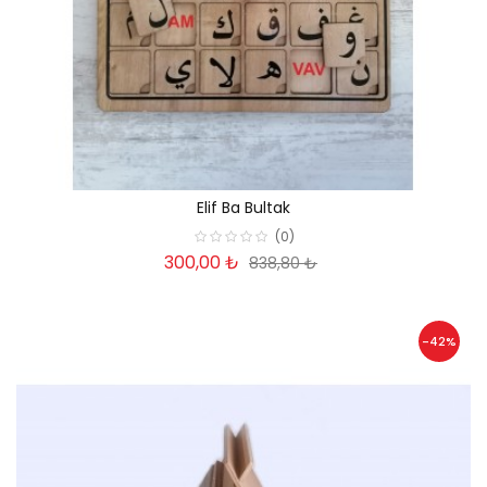
Elif Ba Bultak
(0)
300,00 ₺
838,80 ₺
-42%