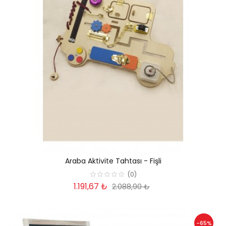
Araba Aktivite Tahtası - Fişli
(0)
1.191,67 ₺
2.088,90 ₺
-65%