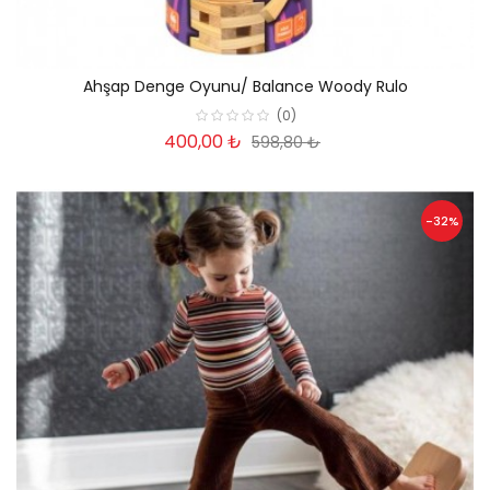
Ahşap Denge Oyunu/ Balance Woody Rulo
(0)
400,00 ₺
598,80 ₺
-32%