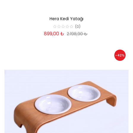
Hera Kedi Yatağı
(0)
899,00 ₺
2.198,90 ₺
-42%