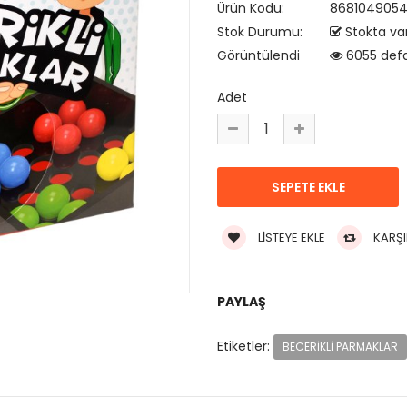
Ürün Kodu:
8681049054
Stok Durumu:
Stokta va
Görüntülendi
6055 def
Adet
LISTEYE EKLE
KARŞI
PAYLAŞ
Etiketler:
BECERIKLI PARMAKLAR