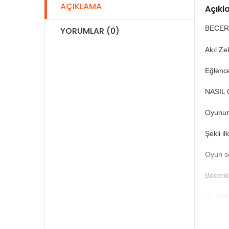
AÇIKLAMA
Açık
BECERI
YORUMLAR (0)
Akıl Ze
Eğlence
NASIL
Oyunun 
Şekli il
Oyun so
Becerik
*El göz
*Odakla
*Şekille