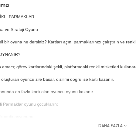
lama
̇KLİ PARMAKLAR
ka ve Strateji Oyunu
li bir oyuna ne dersiniz? Kartları açın, parmaklarınızı çalıştırın ve renkli
 OYNANIR?
amacı; görev kartlarındaki şekli, platformdaki renkli misketleri kullanara
k oluşturan oyuncu zile basar, dizilimi doğru ise kartı kazanır.
nunda en fazla kartı olan oyuncu oyunu kazanır.
li Parmaklar oyunu çocukların:
 koordinasyonunu,
nma, dikkatini toplama,
DAHA FAZLA
ri çeşitli özelliklerine göre gruplama