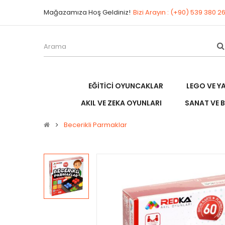
Mağazamıza Hoş Geldiniz!
Bizi Arayın : (+90) 539 380 2
EĞITICI OYUNCAKLAR
LEGO VE Y
AKIL VE ZEKA OYUNLARI
SANAT VE B
Becerikli Parmaklar