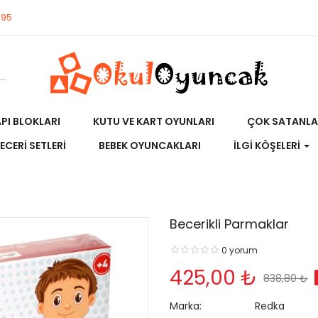
695
API BLOKLARI
KUTU VE KART OYUNLARI
ÇOK SATANLA
ECERI SETLERI
BEBEK OYUNCAKLARI
İLGI KÖŞELERI
Becerikli Parmaklar
0 yorum
425,00 ₺
838,80 ₺
Marka:
Redka