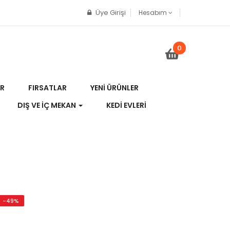
Üye Girişi
Hesabım
0
R
FIRSATLAR
YENI ÜRÜNLER
DIŞ VE İÇ MEKAN
KEDI EVLERI
-49%