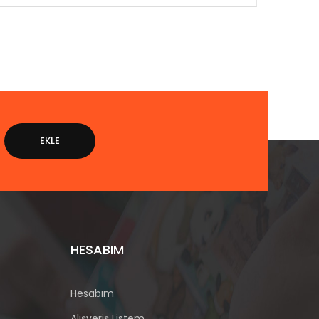
 2 adet oyun platformu ve 1 adet zil bulunur.
EKLE
HESABIM
Hesabım
Alışveriş Listem