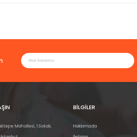
tor becerisini geliştirir.
eriği
ecerikli Parmaklar kutusunda 60 adet görev kartı, 1 adet kart tutacağı,
sayısı : 2
n
erimiz CE Oyuncak Güvenliği Standartlarına Göre Test Edilmiştir.
AŞIN
BILGILER
ktepe Mahallesi, 1.Sokak,
Hakkımızda
 İstanbul
İletişim