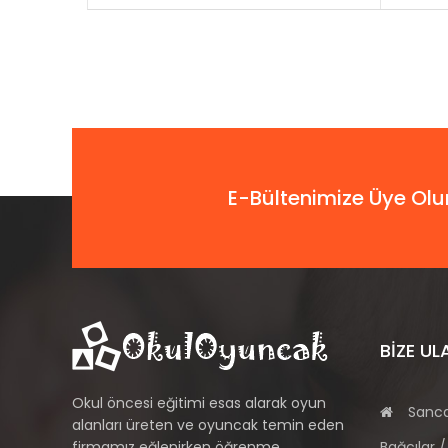
*İnce mo
Kutu İç
REDKA B
Yaş +4
Oyuncu 
E-Bültenimize Üye Olu
*Ürünl
BIZE UL
Okul öncesi eğitimi esas alarak oyun
Sanca
alanları üreten ve oyuncak temin eden
firmamız eğlenirken öğrenme
Bağcılar /