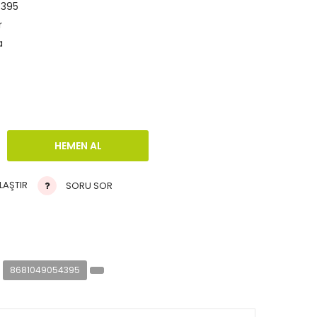
395
r
a
LAŞTIR
SORU SOR
8681049054395