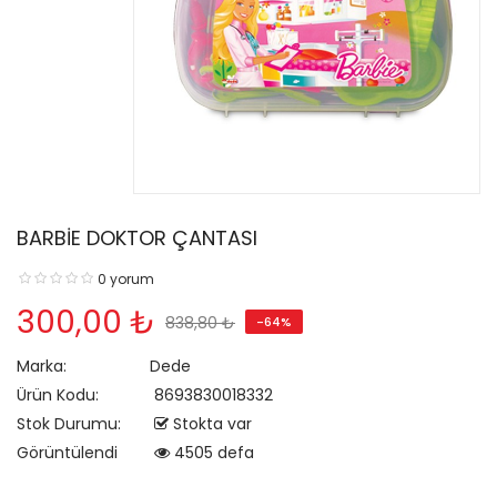
BARBİE DOKTOR ÇANTASI
0 yorum
300,00 ₺
838,80 ₺
-64%
Marka:
Dede
Ürün Kodu:
8693830018332
Stok Durumu:
Stokta var
Görüntülendi
4505 defa