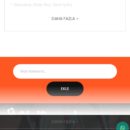
* Stetoskop (Kalp Atışı Sesli Işıklı)
* Otoskop (Işıklı)
DAHA FAZLA
* Makas
* Refleks Çekici
* Özel Medikal Seti İçin Çant
a
EKLE
DAHA FAZLA