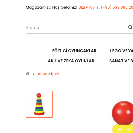
Mağazamıza Hoş Geldiniz!
Bizi Arayın : (+90) 539 380 2
EĞITICI OYUNCAKLAR
LEGO VE Y
AKIL VE ZEKA OYUNLARI
SANAT VE B
Ahşap Kule