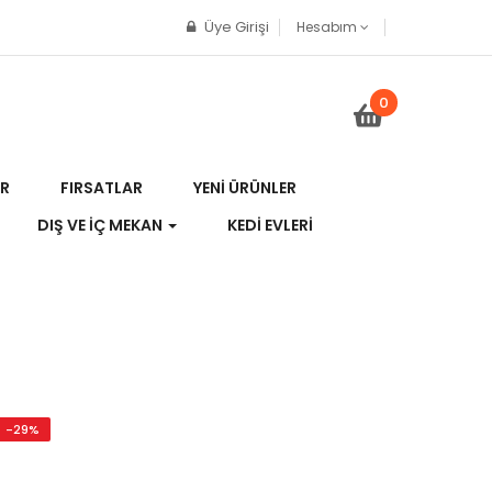
Üye Girişi
Hesabım
0
R
FIRSATLAR
YENI ÜRÜNLER
DIŞ VE İÇ MEKAN
KEDI EVLERI
-29%