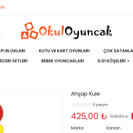
695
API BLOKLARI
KUTU VE KART OYUNLARI
ÇOK SATANLA
ECERI SETLERI
BEBEK OYUNCAKLARI
İLGI KÖŞELERI
Ahşap Kule
0 yorum
425,00 ₺
598,80 ₺
Marka:
Karsan