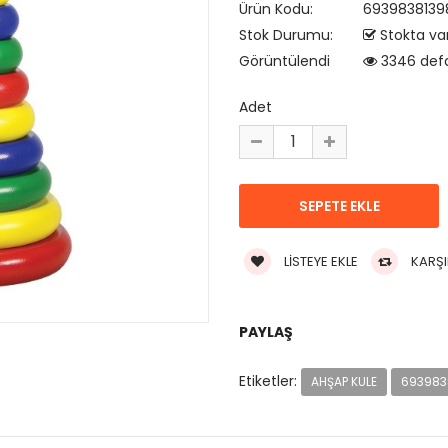
Ürün Kodu:
6939838139
Stok Durumu:
Stokta va
Görüntülendi
3346 def
Adet
LISTEYE EKLE
KARŞI
PAYLAŞ
Etiketler:
AHŞAP KULE
693983