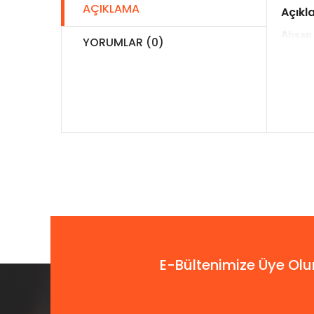
AÇIKLAMA
Açık
Ahşap
YORUMLAR (0)
E-Bültenimize Üye Olu