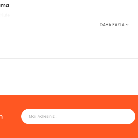
lama
 Kule
DAHA FAZLA
n