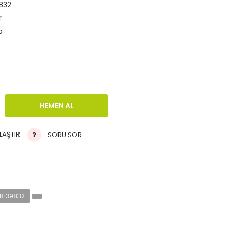
832
r
a
LAŞTIR
SORU SOR
8139832