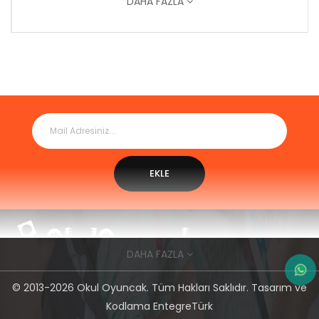
DAHA FAZLA
EKLE
DAHA FAZLA
Okul öncesi eğitimi esas alarak oyun alanları üreten ve
© 2013-2026 Okul Oyuncak. Tüm Hakları Saklıdır. Tasarım ve
oyuncak temin eden firmamız eğlenirken öğrenme
Kodlama
EntegreTürk
yöntemini benimseyerek en değerli varlıklarımız olan