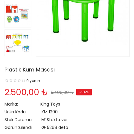
Plastik Kum Masası
0 yorum
2.500,00 ₺
5.400,00 ₺
-54%
Marka:
King Toys
Ürün Kodu:
KM 1200
Stok Durumu:
Stokta var
Görüntülendi
5268 defa