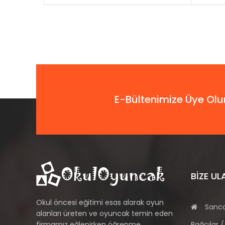
E-Bültenimize Üye Olu
BIZE UL
Okul öncesi eğitimi esas alarak oyun
Sanca
alanları üreten ve oyuncak temin eden
firmamız eğlenirken öğrenme
Bağcılar /