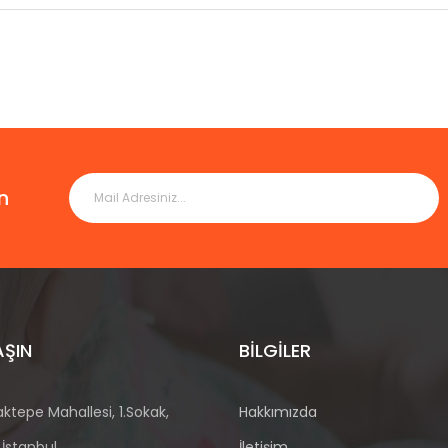
n
AŞIN
BILGILER
ktepe Mahallesi, 1.Sokak,
Hakkımızda
 İstanbul
İletişim