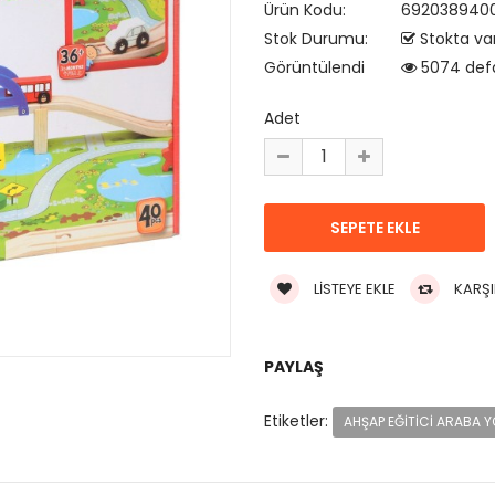
Ürün Kodu:
692038940
Stok Durumu:
Stokta va
Görüntülendi
5074 def
Adet
LISTEYE EKLE
KARŞI
PAYLAŞ
Etiketler:
AHŞAP EĞITICI ARABA Y