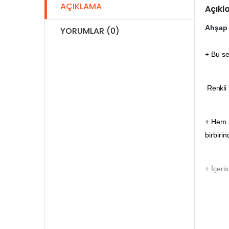
AÇIKLAMA
Açık
Ahşap 
YORUMLAR (0)
+ Bu se
Renkli 
+ Hem ç
birbirin
+ İçeri
+ 40 pa