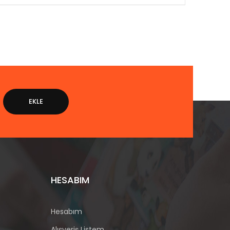
EKLE
HESABIM
Hesabım
Alışveriş Listem