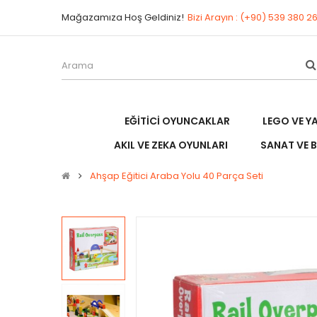
Mağazamıza Hoş Geldiniz!
Bizi Arayın : (+90) 539 380 2
EĞITICI OYUNCAKLAR
LEGO VE Y
AKIL VE ZEKA OYUNLARI
SANAT VE B
Ahşap Eğitici Araba Yolu 40 Parça Seti