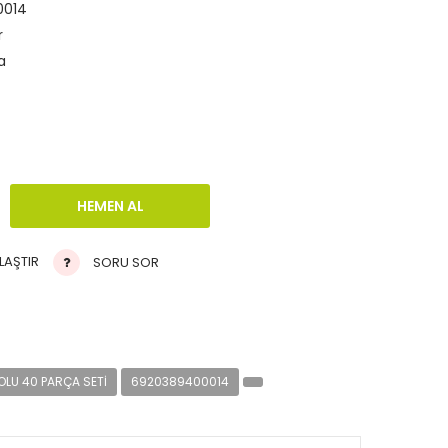
0014
r
a
LAŞTIR
SORU SOR
OLU 40 PARÇA SETI
6920389400014