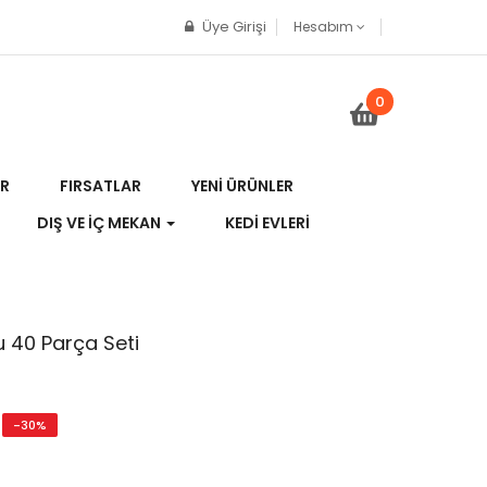
Üye Girişi
Hesabım
0
R
FIRSATLAR
YENI ÜRÜNLER
DIŞ VE İÇ MEKAN
KEDI EVLERI
u 40 Parça Seti
-30%