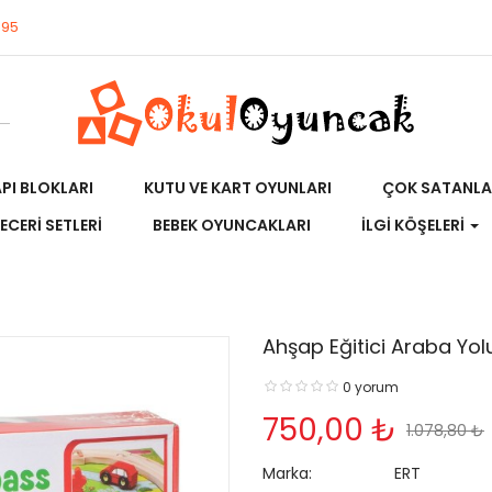
695
API BLOKLARI
KUTU VE KART OYUNLARI
ÇOK SATANLA
ECERI SETLERI
BEBEK OYUNCAKLARI
İLGI KÖŞELERI
Ahşap Eğitici Araba Yol
0 yorum
750,00 ₺
1.078,80 ₺
Marka:
ERT