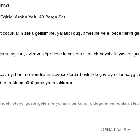
lama
Eğitici Araba Yolu 40 Parça Seti
t çocukların zekâ gelişimine, yaratıcı düşünmesine ve el becerilerini geli
kara taşıtları, evler ve köprülerle kendilerine has bir hayal dünyası oluştur
evreyi hem de kendilerini seveceklerdir böylelikle çevreye olan saygıla
den farklı bir sürü şehir yapacaklardır.
sindeki otoyol göstergeleri ile yolların bir kuralı olduğunu ve bunların l
rça bu setle 81x36cm boyutlarında bir model oluşur.
DAHA FAZLA