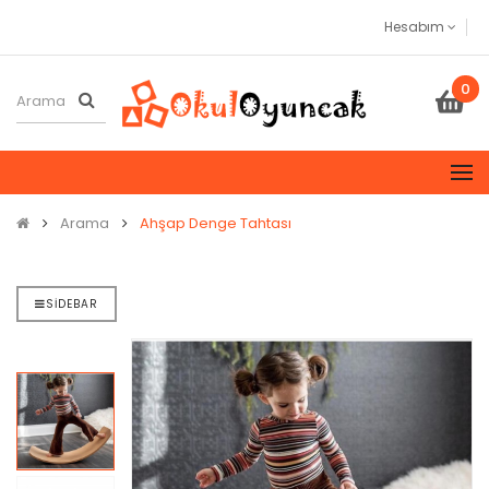
Hesabım
0
Arama
Ahşap Denge Tahtası
SIDEBAR