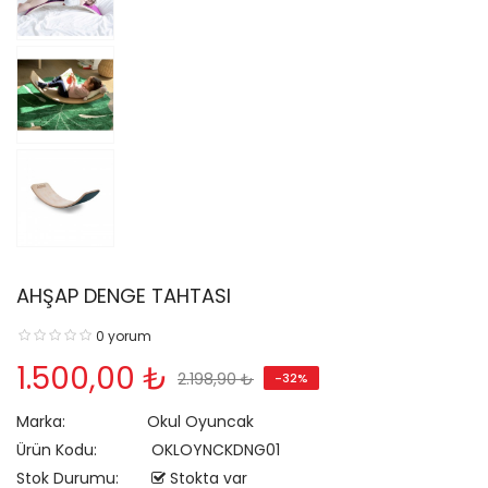
AHŞAP DENGE TAHTASI
0 yorum
1.500,00 ₺
2.198,90 ₺
-32%
Marka:
Okul Oyuncak
Ürün Kodu:
OKLOYNCKDNG01
Stok Durumu:
Stokta var